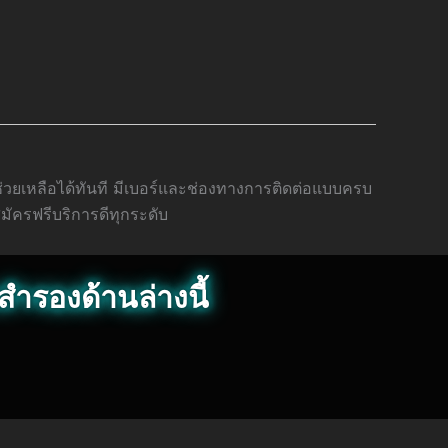
มช่วยเหลือได้ทันที มีเบอร์และช่องทางการติดต่อแบบครบ
้ สมัครฟรีบริการดีทุกระดับ
ำรองด้านล่างนี้