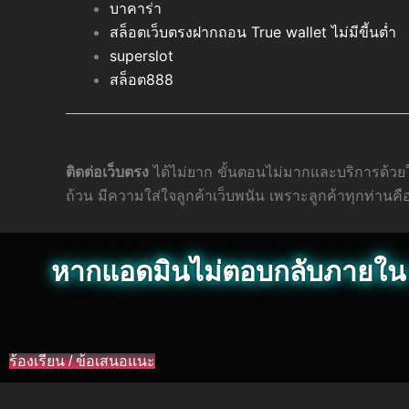
บาคาร่า
สล็อตเว็บตรงฝากถอน True wallet ไม่มีขี้นต่ำ
superslot
สล็อต888
ติดต่อเว็บตรง
ได้ไม่ยาก ขั้นตอนไม่มากและบริการด้วยใจ
ถ้วน มีความใส่ใจลูกค้าเว็บพนัน เพราะลูกค้าทุกท่า
หากแอดมินไม่ตอบกลับภายใน 3
ร้องเรียน / ข้อเสนอแนะ