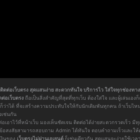
ติดต่อเว็บตรง สุดแสนง่าย สะดวกทันใจ บริการไว ใส่ใจทุกช่องทาง
ดต่อเว็บตรง
ถือเป็นสิ่งสำคัญที่สุดที่ทุกเว็บ ต้องใส่ใจ และผู้เล่
็ว่าได้ ที่จะสร้างความประทับใจให้กับนักเดิมพันทุกคน ถ้าเว็บไห
จเช่นกัน
ต่อเอาไว้ที่หน้าเว็บ มองเห็นชัดเจน ติดต่อได้ง่ายสะดวกรวดเร็ว ม
ีข้อสงสัยสามารถสอบถาม Admin ได้ทันใจ ตอบคำถามเร็วและให้คว
นเงินของ
เว็บตรงไม่ผ่านเอเยนต์
ก็เช่นเดียวกัน สุดแสนจะง่ายใช้เ