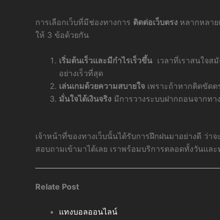
การเลือกเว็บที่มีช่องทางการ
ติดต่อเว็บตรง
หลากหลายแล
ให้ 3 ข้อด้วยกัน
เริ่มต้นเร็วและมีกำไรเร็วขึ้น
เวลาที่เราสนใจสม
อย่างเร็วที่สุด
เล่นเกมด้วยความสบายใจ
เพราะถ้าหากติดขัดตร
มั่นใจได้เงินจริง
มีการวางระบบฝากถอนจากทางเ
เจ้าหน้าที่ของทางเว็บนั้นได้รับการฝึกฝนมาอย่างดี ว
สอบถามเข้ามาได้เลย เราพร้อมบริการตลอดทั้งวันและท
Relate Post
แทงบอลออนไลน์