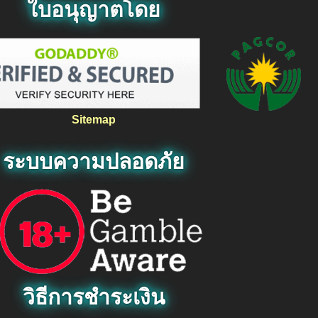
ใบอนุญาตโดย
Sitemap
ระบบความปลอดภัย
วิธีการชำระเงิน