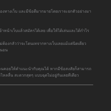
องทางเว็บ และมีข้อดีมากมายโดยเราจะยกตัวอย่างมา
อเข้าหน้าเว็บแล้วสมัครได้เลย เพื่อให้ได้เล่นและได้กำไร
่ต้องกลัวว่าจะโดนเทจากทางเว็บเลยแม้แต่นิดเดียว
่นอน
หลายคนคอยให้คำแนะนำกับคุณได้ หากมีข้อสงสัยก็สามารถ
มไหลลื่น สะดวกสุดๆ แบบฉุดไม่อยู่กันเลยทีเดียว