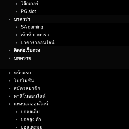
โจ๊กเกอร์
PG slot
บาคาร่า
SA gaming
เซ็กซี่ บาคาร่า
บาคาร่าออนไลน์
ติดต่อเว็บตรง
บทความ
หน้าแรก
โปรโมชัน
สมัครสมาชิก
คาสิโนออนไลน์
แทงบอลออนไลน์
บอลสเต็ป
บอลสูง ต่ำ
บอลเตะมุม