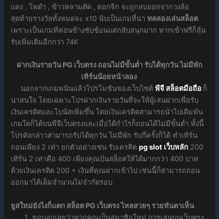
แดง , โพดำ , ข้าวหลามตัด , ดอกจิก จะถูกลบออกจากวงล้อ
สุดท้ายรางวัลทั้งหมดจะ
x10
นับเป็นเกมที่น่า
ทดลองเล่นสล็อต
เพราะเป็นเกมที่ค่อนข้างซับซ้อนแต่กลับสนุกมาก หากเข้าฟรีก็ลุ้น
รับเพิ่มเติมอีกกว่า 74
K
ฝากเงินรายวัน PG เว็บตรง ถอนไม่มีขั้นต่ำ รับได้ทุกวัน ไม่มีพัก
เทิร์นน้อยหน้าลอง
นอกจากเกมพนันแล้วโปรโมชันของเว็บไซต์
พีจี สล็อตมือถือ
ก็
น่าสนใจ โดยเฉพาะโปรฝากเงินรายวันที่จะให้ผู้เล่นฝากเพื่อรับ
เงินเครดิตและโบนัสเพิ่มขึ้น โดยเงินเครดิตสามารถนำไปเดิมพัน
เกมใดก็ได้บนพีจีเว็บตรงและเมื่อได้กำไรก็ถอนได้ไม่มีขั้นต่ำ ทั้งนี้
โปรดังกล่าวสามารถรับได้ทุกวัน ไม่มีพัก รับกี่ครั้งก็ได้ ทำเทิร์น
ถอนเพียง 2 เท่า ยกตัวอย่างเช่น รับเครดิต
pg slot เว็บหลัก
200
เทิร์น 2 เท่าคือ 400 เพียงคุณปั่นสล็อตให้ได้มากกว่า 400 บาท
ด้วยเงินเครดิต 200 + เงินที่คุณฝากเข้าไป เช่นนี้ก็สามารถถอน
ออกมาได้เต็มจำนวนไม่จำกัดรอบ
ยูสใหม่ยังไงก็แตก สล็อต PG เว็บตรง ไหลสวยๆ รวยทันตาเห็น
ขอบอกเลยว่าหากคุณเป็นสมาชิกใหม่ การเล่นบนเว็บตรง