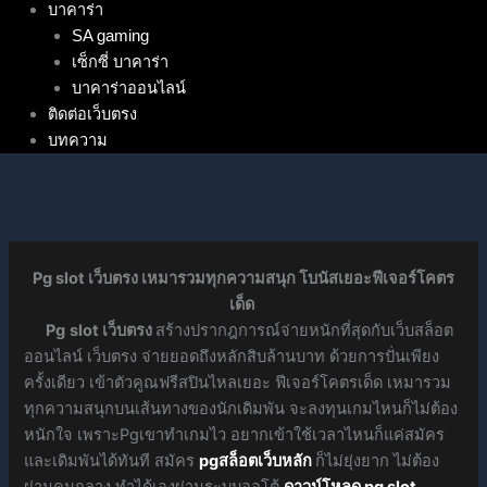
บาคาร่า
SA gaming
เซ็กซี่ บาคาร่า
บาคาร่าออนไลน์
ติดต่อเว็บตรง
บทความ
Pg slot เว็บตรง เหมารวมทุกความสนุก โบนัสเยอะฟีเจอร์โคตร
เด็ด
Pg
slot
เว็บตรง
สร้างปรากฎการณ์จ่ายหนักที่สุดกับเว็บสล็อต
ออนไลน์ เว็บตรง จ่ายยอดถึงหลักสิบล้านบาท ด้วยการปั่นเพียง
ครั้งเดียว เข้าตัวคูณฟรีสปินไหลเยอะ ฟีเจอร์โคตรเด็ด เหมารวม
ทุกความสนุกบนเส้นทางของนักเดิมพัน จะลงทุนเกมไหนก็ไม่ต้อง
หนักใจ เพราะ
Pg
เขาทำเกมไว อยากเข้าใช้เวลาไหนก็แค่สมัคร
และเดิมพันได้ทันที สมัคร
pg
สล็อตเว็บหลัก
ก็ไม่ยุ่งยาก ไม่ต้อง
ผ่านคนกลาง ทำได้เองผ่านระบบออโต้
ดาวน์โหลด
pg slot