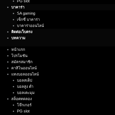
PG slot
บาคาร่า
SA gaming
เซ็กซี่ บาคาร่า
บาคาร่าออนไลน์
ติดต่อเว็บตรง
บทความ
หน้าแรก
โปรโมชัน
สมัครสมาชิก
คาสิโนออนไลน์
แทงบอลออนไลน์
บอลสเต็ป
บอลสูง ต่ำ
บอลเตะมุม
สล็อตทดลอง
โจ๊กเกอร์
PG slot