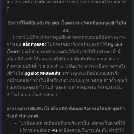
จะตอบโจทย์ความต้องการในการต่อยอดผลตอบแทนได้เป็นอย่าง
ดี
ปังกว่านี้ไม่มีอีกแล้ว Pg slot เว็บตรง สมจริงเหมือนหลุดเข้าไปใน
เกม
ปังกว่าไม่มีอีกแล้วหากคุณต้องการผลตอบแทนที่คุ้มค่า เพราะ
การเล่น
สล็อตทดลอง
ไม่ต้องรอดวงอีกต่อไป แค่เข้าใช้
Pg
slot
เว็บตรง
คุณก็สามารถทำความฝันให้เป็นจริงได้ในพริบตา ทั้งนี้
สล็อตพีจีจะทำให้คุณตะลุยไปกับเกมเดิมพันที่หลากหลายและ
ท้าทายแบบไม่ซ้ำซากและจำเจ ไม่ต้องกังวลว่าจะเบื่อหากฝากเงิน
เข้าไปใน
pg slot ทดลองเล่น
เพราะคุณจะเดิมพันแบบสมจริง
เหมือนหลุดเข้าไปในเนื้อเรื่องของเกมนั้นๆ อย่างเกม สาวถ้ำ คุณก็
ปั่นเหมือนหลุดเข้าไปในถ้ำและตามล่าหาขุมทรัพย์พร้อมรับเงิน
กำไรเป็นกอบเป็นกำกลับมา
สงครามการเดิมพัน เว็บสล็อต PG ทั้งหมด กิจกรรมใหม่ล่าสุดเข้า
ร่วมทัวร์นาเมนต์
ไม่เพียงแค่การเดิมพันที่สมจริงเท่านั้น แต่ทางเว็บตรงที่ให้
บริการเกมสล็อต
PG
ยังมีสงครามในการเดิมพัน ทำกำไร