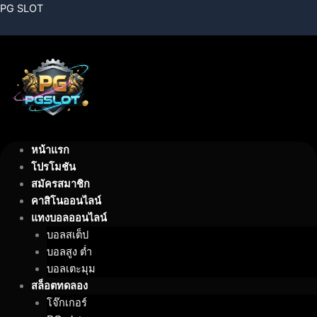
Skip
PG SLOT
to
content
หน้าแรก
โปรโมชัน
สมัครสมาชิก
คาสิโนออนไลน์
แทงบอลออนไลน์
บอลสเต็ป
บอลสูง ต่ำ
บอลเตะมุม
สล็อตทดลอง
โจ๊กเกอร์