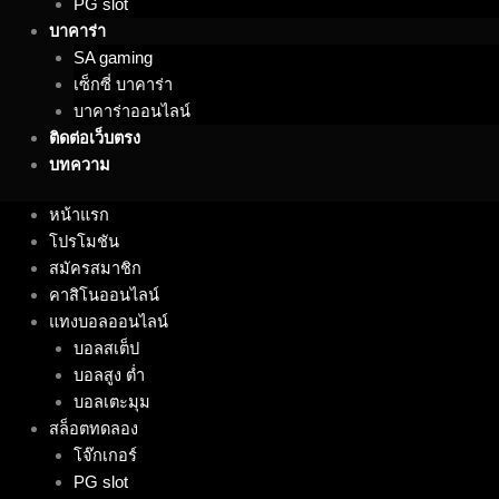
PG slot
บาคาร่า
SA gaming
เซ็กซี่ บาคาร่า
บาคาร่าออนไลน์
ติดต่อเว็บตรง
บทความ
หน้าแรก
โปรโมชัน
สมัครสมาชิก
คาสิโนออนไลน์
แทงบอลออนไลน์
บอลสเต็ป
บอลสูง ต่ำ
บอลเตะมุม
สล็อตทดลอง
โจ๊กเกอร์
PG slot