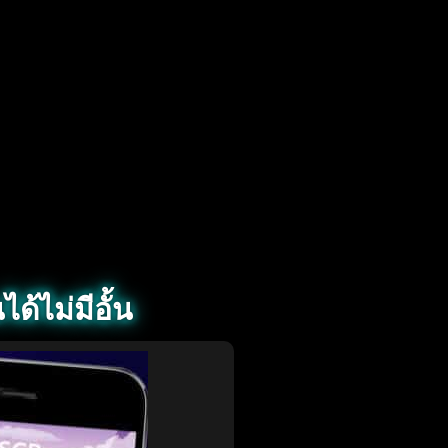
้ไม่มีอั้น