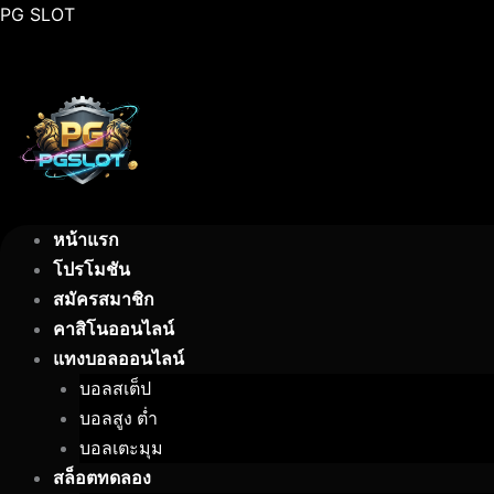
Skip
PG SLOT
to
content
หน้าแรก
โปรโมชัน
สมัครสมาชิก
คาสิโนออนไลน์
แทงบอลออนไลน์
บอลสเต็ป
บอลสูง ต่ำ
บอลเตะมุม
สล็อตทดลอง