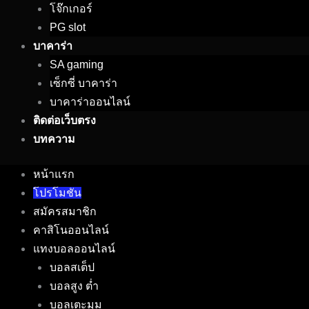
โจ๊กเกอร์
PG slot
บาคาร่า
SA gaming
เซ็กซี่ บาคาร่า
บาคาร่าออนไลน์
ติดต่อเว็บตรง
บทความ
หน้าแรก
โปรโมชัน
สมัครสมาชิก
คาสิโนออนไลน์
แทงบอลออนไลน์
บอลสเต็ป
บอลสูง ต่ำ
บอลเตะมุม