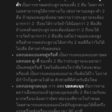
ต่ำ
เป็นการทายผลประตูรวมของทั้ง 2 ทีม โดยราคา
บอลสามารถดูได้จากทางเว็บ เช่นราคาบอลสูง-ต่ำ 2
คือ ถ้าคุณแทงสูงนั่นหมายความว่าประตูรวมจะต้อง
มากกว่า 2 ถึงจะได้รางวัลถ้าได้น้อยกว่า 2 คือเสีย
ถ้าแทงต่ำผลประตูรวมจะต้องน้อยกว่า 2 ถึงจะได้
รางวัลถ้ามากกว่า 2 คือเสีย แต่ไม่ว่าคุณจะแทงสูง
หรือต่ำหากผลประตูรวมได้เท่ากับ 2 พอดีถือว่าไม่ได้
ไม่เสีย มีค่าเท่ากับผลเสมอ
แทงบอลแบบเลขคู่หรือคี่
เป็นการแทงบอลแบบทายผล
แทงบอล คู่-คี่
ของทั้ง 2 ทีมว่าประตูรวมจะออกมา
เป็นเลขคู่หรือคี่ โดยไม่ต้องสนใจว่าทีมไหนจะชนะ
หรือแพ้ เป็นการแทงบอลแบบง่าย เริ่มต้นได้ไว โอกาส
มีกำไรก็สูงตามไปด้วย ตัวช่วยที่ดีสำหรับมือใหม่
แทงบอลลูกเตะมุม
การ
แทง
บอลเตะมุม
คือการทาย
ผลว่าเมื่อจบเกมแล้วลูกเตะมุมของทั้ง 2 ทีมรวมกันจะ
มากหรือจะน้อยกว่าอัตราต่อรองที่ทางเว็บกำหนด
โดยสามารถแทงบอลออนไลน์กับลูกเตะมุมได้ทั้งครึ่ง
แรกครึ่งหลังหรือแบบเต็มเวลา 90 นาที