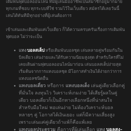
เดิมพันฟุตบอลออนไลน์ ที่มีผู้เล่นมืออาชีพเป็นสมาชิกอยู่มากมาย
ทุกเกมที่ชอบ ทุกระบบที่ใช่ รวมไว้ในเว็บเดียว สมัครได้เลยวันนี้
เล่นได้ทันทีมีทุกอย่างที่ผู้เล่นต้องการ
เข้าเล่นและเดิมพันแค่เว็บเดียว ก็ได้ความครบครันเรื่องการเดิมพัน
ฟุตบอล ไม่ว่าจะเป็น
แทง
บอลสเต็ป
หรือเดิมพันบอลชุด เล่นหลายคู่พร้อมกันใน
บิลเดียว เล่นง่ายและได้รับความนิยมสูงสุด สำหรับใครที่ไม่
เคยเดินผ่านฟุตบอลออนไลน์มาก่อน เล่นบอลสเต็ปง่ายสุด
เริ่มต้นจากการแทงบอลชุด มีโอกาสทำเงินได้ง่ายกว่าการ
แทงบอลชนิดอื่น
แทงบอลเดี่ยว
หรือการ
แทงบอลเต็ง
เล่นคู่เดียวเลือกคู่
ที่มั่นใจ ลงทุนไว วิเคราะห์เกมง่าย ได้เสียรู้ผลในคู่
เดียว บอลเดี่ยวก็เป็นอีกทางเลือกหนึ่งที่น่าสนใจ
สำหรับมือใหม่ พอเล่นง่าย ไม่ต้องวิเคราะห์บอล
หลายๆ คู่ โอกาสได้เงินเยอะ แต่ก็มีความเสี่ยงสูง
เพราะเล่นแค่คู่เดียวถ้าแพ้ก็คือแพ้เลย
แทงบอลประตูรวม
คือการที่ผู้เล่นเลือก
แทง
บอลสูง-