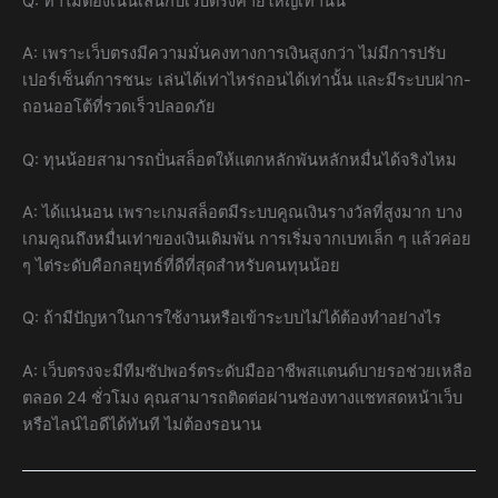
Q: ทำไมต้องเน้นเล่นกับเว็บตรงค่ายใหญ่เท่านั้น
A: เพราะเว็บตรงมีความมั่นคงทางการเงินสูงกว่า ไม่มีการปรับ
เปอร์เซ็นต์การชนะ เล่นได้เท่าไหร่ถอนได้เท่านั้น และมีระบบฝาก-
ถอนออโต้ที่รวดเร็วปลอดภัย
Q: ทุนน้อยสามารถปั่นสล็อตให้แตกหลักพันหลักหมื่นได้จริงไหม
A: ได้แน่นอน เพราะเกมสล็อตมีระบบคูณเงินรางวัลที่สูงมาก บาง
เกมคูณถึงหมื่นเท่าของเงินเดิมพัน การเริ่มจากเบทเล็ก ๆ แล้วค่อย
ๆ ไต่ระดับคือกลยุทธ์ที่ดีที่สุดสำหรับคนทุนน้อย
Q: ถ้ามีปัญหาในการใช้งานหรือเข้าระบบไม่ได้ต้องทำอย่างไร
A: เว็บตรงจะมีทีมซัปพอร์ตระดับมืออาชีพสแตนด์บายรอช่วยเหลือ
ตลอด 24 ชั่วโมง คุณสามารถติดต่อผ่านช่องทางแชทสดหน้าเว็บ
หรือไลน์ไอดีได้ทันที ไม่ต้องรอนาน