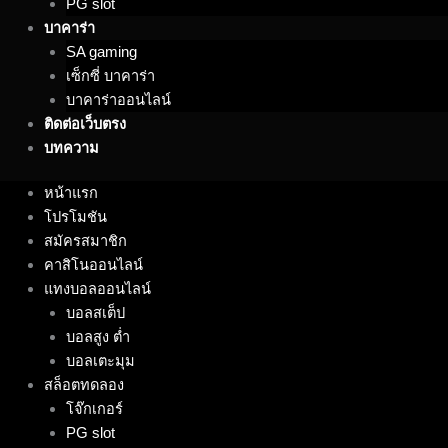
PG slot
บาคาร่า
SA gaming
เซ็กซี่ บาคาร่า
บาคาร่าออนไลน์
ติดต่อเว็บตรง
บทความ
หน้าแรก
โปรโมชัน
สมัครสมาชิก
คาสิโนออนไลน์
แทงบอลออนไลน์
บอลสเต็ป
บอลสูง ต่ำ
บอลเตะมุม
สล็อตทดลอง
โจ๊กเกอร์
PG slot