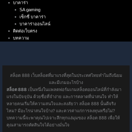
บาคาร่า
SA gaming
เซ็กซี่ บาคาร่า
บาคาร่าออนไลน์
ติดต่อเว็บตรง
บทความ
สล็อต 888 เว็บสล็อตที่มาแรงที่สุดในประเทศไทยทำไมถึงนิยม
และมีเกมอะไรบ้าง
สล็อต 888
เป็นหนึ่งในแพลตฟอร์มเกมสล็อตออนไลน์ที่กำลังมา
แรงในปัจจุบัน ด้วยชื่อที่จำง่าย และการตลาดที่น่าสนใจ ทำให้
หลายคนเริ่มให้ความสนใจและสงสัยว่า สล็อต 888 นั้นดีจริง
ไหม? มีอะไรน่าสนใจบ้าง? และควรค่าแก่การลงทุนหรือไม่?
บทความนี้จะพาคุณไปเจาะลึกทุกแง่มุมของ สล็อต 888 เพื่อให้
คุณสามารถตัดสินใจได้อย่างมั่นใจ