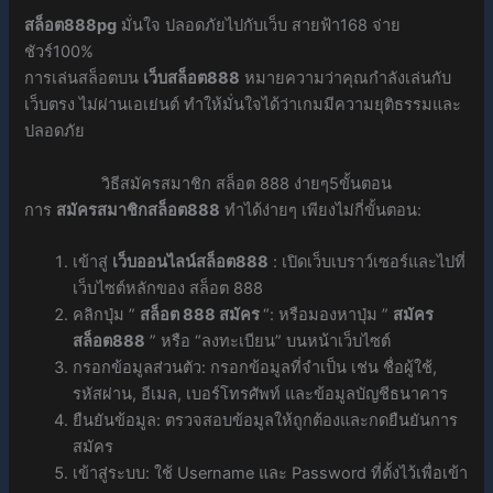
สล็อต888pg
มั่นใจ ปลอดภัยไปกับเว็บ สายฟ้า168 จ่าย
ชัวร์100%
การเล่นสล็อตบน
เว็บสล็อต888
หมายความว่าคุณกำลังเล่นกับ
เว็บตรง ไม่ผ่านเอเย่นต์ ทำให้มั่นใจได้ว่าเกมมีความยุติธรรมและ
ปลอดภัย
วิธีสมัครสมาชิก สล็อต 888 ง่ายๆ5ขั้นตอน
การ
สมัครสมาชิกสล็อต888
ทำได้ง่ายๆ เพียงไม่กี่ขั้นตอน:
เข้าสู่
เว็บออนไลน์สล็อต888
: เปิดเว็บเบราว์เซอร์และไปที่
เว็บไซต์หลักของ สล็อต 888
คลิกปุ่ม ”
สล็อต 888 สมัคร
“: หรือมองหาปุ่ม ”
สมัคร
สล็อต888
” หรือ “ลงทะเบียน” บนหน้าเว็บไซต์
กรอกข้อมูลส่วนตัว: กรอกข้อมูลที่จำเป็น เช่น ชื่อผู้ใช้,
รหัสผ่าน, อีเมล, เบอร์โทรศัพท์ และข้อมูลบัญชีธนาคาร
ยืนยันข้อมูล: ตรวจสอบข้อมูลให้ถูกต้องและกดยืนยันการ
สมัคร
เข้าสู่ระบบ: ใช้ Username และ Password ที่ตั้งไว้เพื่อเข้า