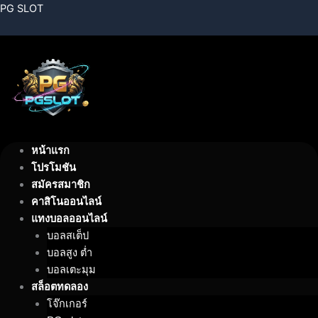
Skip
PG SLOT
to
content
หน้าแรก
โปรโมชัน
สมัครสมาชิก
คาสิโนออนไลน์
แทงบอลออนไลน์
บอลสเต็ป
บอลสูง ต่ำ
บอลเตะมุม
สล็อตทดลอง
โจ๊กเกอร์