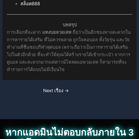
สล็อต888
บทสรุป
การเลือกที่จะฝาก
แทงบอลวอเลท
ถือว่าเป็นอีกช่องทางสะดวกใน
การหารายได้เสริม ที่ไม่ควรพลาด ถูกใจคอบอล ทั้งวัยรุ่น และวัย
ทำงานที่ชื่นชอบกีฬาฟุตบอล เพราะถือว่าเป็นการหารายได้เสริม
ไปในตัวอีกด้วย ที่จะทำให้คุณได้สร้างรายได้เข้ากระเป๋า จากการ
ดูบอล และสะดวกมากแค่ดาวน์โหลดแอพวอเลท ก็สามารถที่จะ
ทำรายการได้แบบไม่มีเงื่อนไข
Next เรื่อง
→
หากแอดมินไม่ตอบกลับภายใน 3