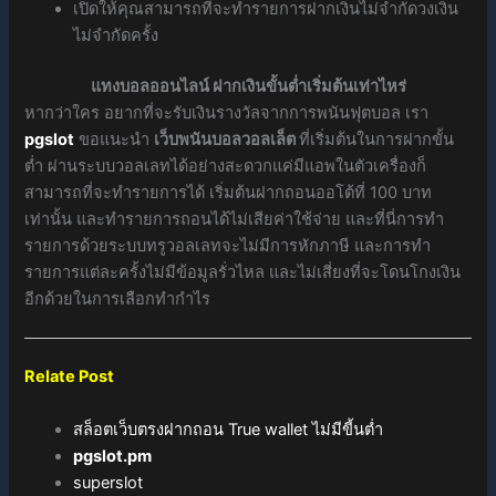
เปิดให้คุณสามารถที่จะทำรายการฝากเงินไม่จำกัดวงเงิน
ไม่จำกัดครั้ง
แทงบอลออนไลน์ ฝากเงินขั้นต่ำเริ่มต้นเท่าไหร่
หากว่าใคร อยากที่จะรับเงินรางวัลจากการพนันฟุตบอล เรา
pgslot
ขอแนะนำ
เว็บพนันบอลวอลเล็ต
ที่เริ่มต้นในการฝากขั้น
ต่ำ ผ่านระบบวอลเลทได้อย่างสะดวกแค่มีแอพในตัวเครื่องก็
สามารถที่จะทำรายการได้ เริ่มต้นฝากถอนออโต้ที่ 100 บาท
เท่านั้น และทำรายการถอนได้ไม่เสียค่าใช้จ่าย และที่นี่การทำ
รายการด้วยระบบทรูวอลเลทจะไม่มีการหักภาษี และการทำ
รายการแต่ละครั้งไม่มีข้อมูลรั่วไหล และไม่เสี่ยงที่จะโดนโกงเงิน
อีกด้วยในการเลือกทำกำไร
Relate Post
สล็อตเว็บตรงฝากถอน True wallet ไม่มี
ขี้นต่ำ
pgslot.pm
superslot