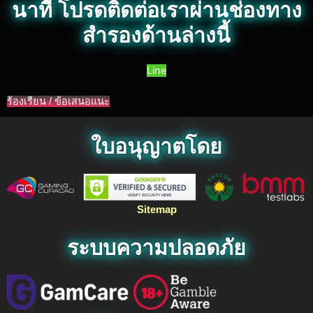
นาที โปรดติดต่อเราผ่านช่องทาง
สำรองด้านล่างนี้
Line
ร้องเรียน / ข้อเสนอแนะ
ใบอนุญาตโดย
Sitemap
ระบบความปลอดภัย