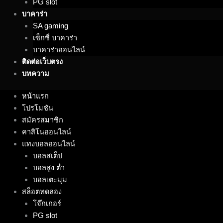
PG slot
บาคาร่า
SA gaming
เซ็กซี่ บาคาร่า
บาคาร่าออนไลน์
ติดต่อเว็บตรง
บทความ
หน้าแรก
โปรโมชัน
สมัครสมาชิก
คาสิโนออนไลน์
แทงบอลออนไลน์
บอลสเต็ป
บอลสูง ต่ำ
บอลเตะมุม
สล็อตทดลอง
โจ๊กเกอร์
PG slot