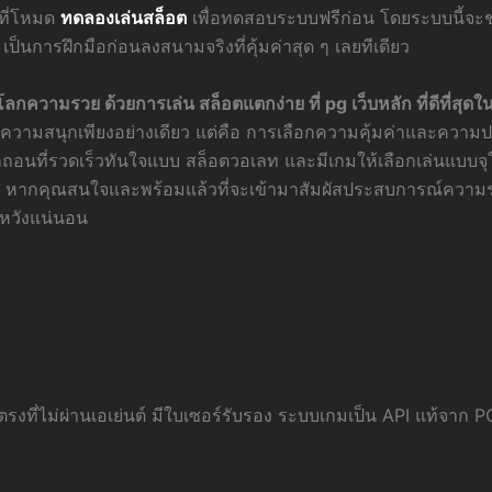
ปที่โหมด
ทดลองเล่นสล็อต
เพื่อทดสอบระบบฟรีก่อน โดยระบบนี้จะช่
 เป็นการฝึกมือก่อนลงสนามจริงที่คุ้มค่าสุด ๆ เลยทีเดียว
โลกความรวย ด้วยการเล่น สล็อตแตกง่าย ที่ pg เว็บหลัก ที่ดีที่สุด
องความสนุกเพียงอย่างเดียว แต่คือ การเลือกความคุ้มค่าและควา
ถอนที่รวดเร็วทันใจแบบ สล็อตวอเลท และมีเกมให้เลือกเล่นแบบจุใ
ใคร หากคุณสนใจและพร้อมแล้วที่จะเข้ามาสัมผัสประสบการณ์ความร
ดหวังแน่นอน
ว็บตรงที่ไม่ผ่านเอเย่นต์ มีใบเซอร์รับรอง ระบบเกมเป็น API แท้