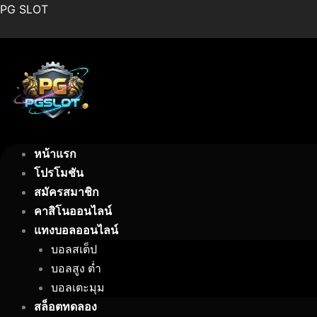
Skip
PG SLOT
to
content
หน้าแรก
โปรโมชัน
สมัครสมาชิก
คาสิโนออนไลน์
แทงบอลออนไลน์
บอลสเต็ป
บอลสูง ต่ำ
บอลเตะมุม
สล็อตทดลอง