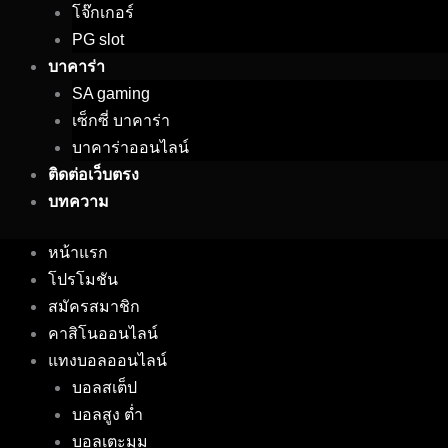
โจ๊กเกอร์
PG slot
บาคาร่า
SA gaming
เซ็กซี่ บาคาร่า
บาคาร่าออนไลน์
ติดต่อเว็บตรง
บทความ
หน้าแรก
โปรโมชัน
สมัครสมาชิก
คาสิโนออนไลน์
แทงบอลออนไลน์
บอลสเต็ป
บอลสูง ต่ำ
บอลเตะมุม