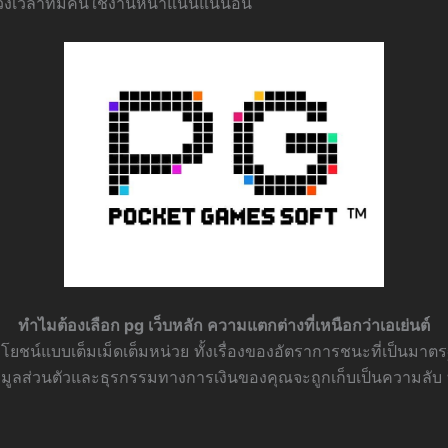
่วงเวลาที่มีคนใช้งานหนาแน่นแน่นอน
ทำไมต้องเลือก pg เว็บหลัก ความแตกต่างที่เหนือกว่าเอเย่นต์
โยชน์แบบเต็มเม็ดเต็มหน่วย ทั้งเรื่องของอัตราการชนะที่เป็นมาตรฐ
้อมูลส่วนตัวและธุรกรรมทางการเงินของคุณจะถูกเก็บเป็นความลั