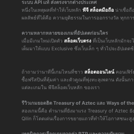
ระบบ API แท้ ส่งตรงจากต่างประเทศ
หนึ่งในเหตุผลที่ทำให้เว็บหลัก
พีจี สล็อตมือถือ
น่าเชื่อ
ผลลัพธ์ที่ได้คือ ความยุติธรรมในการออกรางวัล ทุกการ
ความหลากหลายของเกมที่อัปเดตก่อนใคร
เมื่อมีเกมใหม่เปิดตัว
สล็อตเว็บตรง
ที่เป็นเว็บหลักมักจ
เต็มมาให้แบบ Exclusive ซึ่งเว็บเล็ก ๆ ทั่วไปจะอัปเดต
ถ้าถามว่านาทีนี้เกมไหนที่ชาว
สล็อตออนไลน์
คอนเฟิร์
ซื้อฟรีสปินที่คุ้มค่า และตัวคูณที่พุ่งทะลุเพดาน ดั
แต่ละเกมใน พีจีสล็อตเว็บหลัก ของเรา
รีวิวเกมยอดฮิต Treasury of Aztec และ Ways of the
สองเกมนี้คือ ตำนานที่ยังมาแรง Treasury of Aztec ยั
Qilin ก็โดดเด่นเรื่องการขยายแถวที่ทำให้โอกาสชนะสู
เทคนิคการเลือกเกมจากค่า RTP และความผันผวน