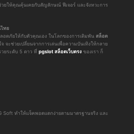
วยให้คุณคุ้นเคยกับสัญลักษณ์ ฟีเจอร์ และจังหวะการ
ในไทย
มปลอดภัยให้กับตัวคุณเอง ในโลกของการเดิมพัน
สล็อต
จ จะช่วยเปลี่ยนจากการเล่นเพื่อความบันเทิงให้กลาย
วยระดับ 5 ดาว ที่
pgslot สล็อตเว็บตรง
ของเรา ก็
จาก PG Soft ทำให้แจ็คพอตแตกง่ายตามมาตรฐานจริง และ