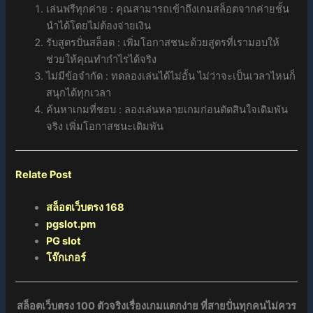
เล่นฟรีทุกค่าย : คุณสามารถเข้าถึงเกมสล็อตจากค่ายชั้น
นำได้โดยไม่ต้องจ่ายเงิน
รับสูตรปั่นสล็อต : เพิ่มโอกาสชนะด้วยสูตรที่เรามอบให้
ช่วยให้คุณทำกำไรได้จริง
ไม่มีข้อจำกัด : ทดลองเล่นได้ไม่อั้น ไม่ว่าจะเป็นเวลาไหนก็
สนุกได้ทุกเวลา
ค้นหาเกมที่ชอบ : ลองเล่นหลายเกมก่อนตัดสินใจเดิมพัน
จริง เพิ่มโอกาสชนะเดิมพัน
Relate Post
สล็อตเว็บตรง 168
pgslot.pm
PG slot
โจ๊กเกอร์
สล็อตเว็บตรง 100 ตัวจริงเรื่องเกมแตกง่าย ที่สายปั่นทุกคนไม่ควร