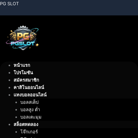
Skip
PG SLOT
to
content
หน้าแรก
โปรโมชัน
สมัครสมาชิก
คาสิโนออนไลน์
แทงบอลออนไลน์
บอลสเต็ป
บอลสูง ต่ำ
บอลเตะมุม
สล็อตทดลอง
โจ๊กเกอร์