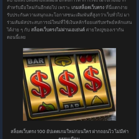
สำหรับมือใหม่กันอีกต่อไป เพราะ
เกมสล็อตเว็บตรง
ที่นี่แตกง่าย
รับประกันความสนุกและโอกาสชนะเดิมพันที่สูงกว่าเว็บทั่วไป มา
ร่วมสัมผัสประสบการณ์ใหม่ที่ใช้เงินหลักร้อยแต่รับทรัพย์หลักแสน
ได้ง่าย ๆ กับ
สล็อตเว็บตรงไม่ผ่านเอเย่นต์
ค่ายใหญ่ของเรากัน
ตอนนี้เลย
สล็อตเว็บตรง 100 อัปเดตเกมใหม่ก่อนใคร ฝากถอนไว ไม่มีค่า