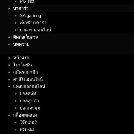
PG slot
บาคาร่า
SA gaming
เซ็กซี่ บาคาร่า
บาคาร่าออนไลน์
ติดต่อเว็บตรง
บทความ
หน้าแรก
โปรโมชัน
สมัครสมาชิก
คาสิโนออนไลน์
แทงบอลออนไลน์
บอลสเต็ป
บอลสูง ต่ำ
บอลเตะมุม
สล็อตทดลอง
โจ๊กเกอร์
PG slot